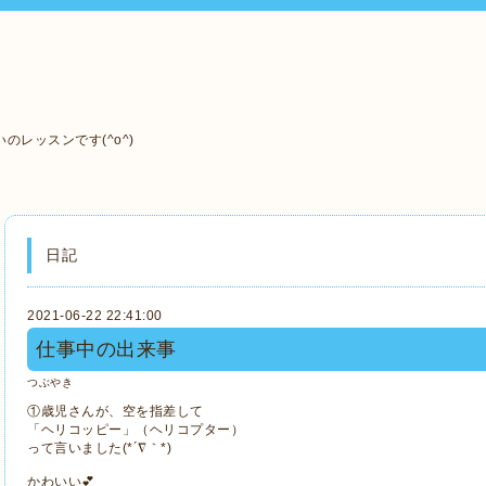
レッスンです(^o^)
日記
2021-06-22 22:41:00
仕事中の出来事
つぶやき
①歳児さんが、空を指差して
「ヘリコッピー」（ヘリコプター）
って言いました(*´∇｀*)
かわいい💕