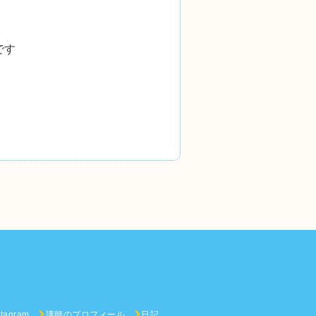
です
agram
講師のプロフィール
日記