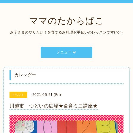
ママのたからばこ
お子さまのやりたい！を育てるお料理お手伝いのレッスンです(^o^)
メニュー
カレンダー
2021-05-21 (Fri)
イベント
川越市 つどいの広場★食育ミニ講座★